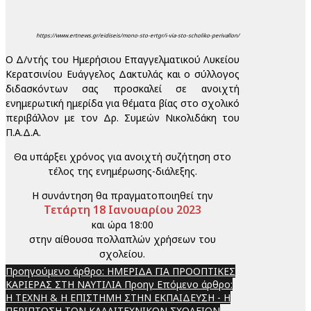
https://www.ertnews.gr/eidiseis/mono-sto-ertgr/i-via-sto-scholiko-perivallon/
Ο Δ/ντής του Ημερήσιου Επαγγελματικού Λυκείου
Κερατσινίου Ευάγγελος Δακτυλάς και ο σύλλογος
διδασκόντων σας προσκαλεί σε ανοιχτή
ενημερωτική ημερίδα για θέματα βίας στο σχολικό
περιβάλλον με τον Δρ. Συμεών Νικολιδάκη του
Π.Α.Δ.Α.
Θα υπάρξει χρόνος για ανοιχτή συζήτηση στο
τέλος της ενημέρωσης-διάλεξης.
Η συνάντηση θα πραγματοποιηθεί την
Τετάρτη 18 Ιανουαρίου 2023
και ώρα 18:00
στην αίθουσα πολλαπλών χρήσεων του
σχολείου.
Προηγούμενο άρθρο: ΗΜΕΡΙΔΑ ΓΙΑ ΠΡΟΟΠΤΙΚΕΣ
ΚΑΡΙΕΡΑΣ ΣΤΗ ΝΑΥΤΙΛΙΑ
Προηγ
Επόμενο άρθρο:
Η ΤΕΧΝΗ & Η ΕΠΙΣΤΗΜΗ ΣΤΗΝ ΕΚΠΑΙΔΕΥΣΗ - Η
ΠΕΡΙΠΤΩΣΗ ΤΩΝ ΚΑΛΛΙΤΕΧΝΙΚΩΝ ΣΧΟΛΕΙΩΝ