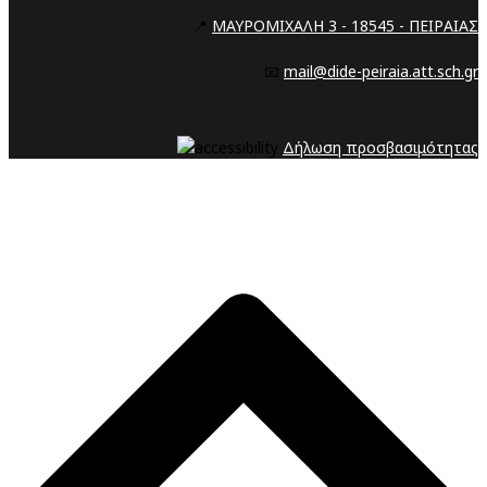
📍
ΜΑΥΡΟΜΙΧΑΛΗ 3 - 18545 - ΠΕΙΡΑΙΑΣ
📧
mail@dide-peiraia.att.sch.gr
Δήλωση προσβασιμότητας