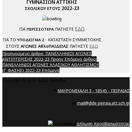
ΓΥΜΝΑΣΙΩΝ ΑΤΤΙΚΗΣ
2022-23
ΣΧΟΛΙΚΟΥ ΕΤΟΥΣ
ΕΔΩ
ΓΙΑ
ΠΑΤΗΣΤΕ
ΠΕΡΙΣΣΟΤΕΡΑ
ΓΙΑ ΤΟ
- ΚΑΤΑΣΤΑΣΗ ΣΥΜΜΕΤΟΧΗΣ
ΥΠΟΔΕΙΓΜΑ 2
ΣΤΟΥΣ
ΑΓΩΝΕΣ ΑθλοΠΑΙΔΕΙΑΣ
ΠΑΤΗΣΤΕ
ΕΔΩ
Προηγούμενο άρθρο: ΠΑΝΕΛΛΗΝΙΟΙ ΑΓΩΝΕΣ
ΑΝΤΙΠΤΕΡΙΣΗΣ 2022-23
Προηγ
Επόμενο άρθρο:
ΠΑΝΕΛΛΗΝΙΟΙ ΑΓΩΝΕΣ ΚΛΑΣΙΚΟΥ ΑΘΛΗΤΙΣΜΟΥ
(Γ' ΦΑΣΗΣ) 2022-23
Επόμενο
Copyright © 2026 Δ.Δ.Ε ΠΕΙΡΑΙΑ
📍
ΜΑΥΡΟΜΙΧΑΛΗ 3 - 18545 - ΠΕΙΡΑΙΑΣ
📧
mail@dide-peiraia.att.sch.gr
Δήλωση προσβασιμότητας