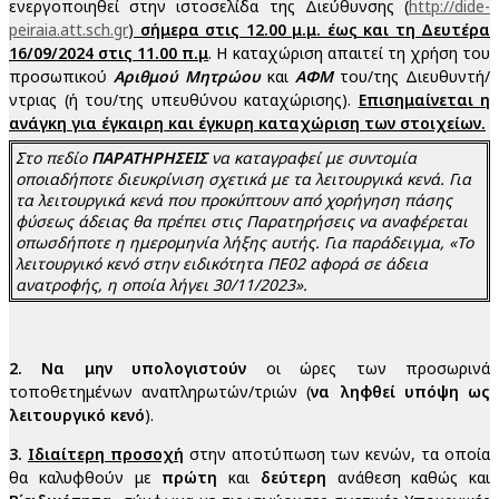
ενεργοποιηθεί στην ιστοσελίδα της Διεύθυνσης (
http://dide-
peiraia.att.sch.gr
)
σήμερα στις 12.00 μ.μ. έως και τη Δευτέρα
16/09/2024 στις 11.00 π.μ
. Η καταχώριση απαιτεί τη χρήση του
προσωπικού
Αριθμού Μητρώου
και
ΑΦΜ
του/της Διευθυντή/
ντριας (ή του/της υπευθύνου καταχώρισης).
Επισημαίνεται η
ανάγκη για έγκαιρη και έγκυρη καταχώριση των στοιχείων.
Στο πεδίο
ΠΑΡΑΤΗΡΗΣΕΙΣ
να καταγραφεί με συντομία
οποιαδήποτε διευκρίνιση σχετικά με τα λειτουργικά κενά. Για
τα λειτουργικά κενά που προκύπτουν από χορήγηση πάσης
φύσεως άδειας θα πρέπει στις Παρατηρήσεις να αναφέρεται
οπωσδήποτε η ημερομηνία λήξης αυτής. Για παράδειγμα, «Το
λειτουργικό κενό στην ειδικότητα ΠΕ02 αφορά σε άδεια
ανατροφής, η οποία λήγει 30/11/2023».
2.
Να μην υπολογιστούν
οι ώρες των προσωρινά
τοποθετημένων αναπληρωτών/τριών (
να ληφθεί υπόψη ως
λειτουργικό κενό
).
3.
Ιδιαίτερη προσοχή
στην αποτύπωση των κενών, τα οποία
θα καλυφθούν με
πρώτη
και
δεύτερη
ανάθεση καθώς και