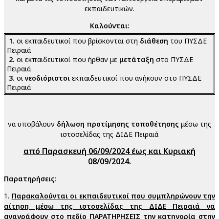
εκπαιδευτικών.
Καλούνται:
1.
οι εκπαιδευτικοί που βρίσκονται στη
διάθεση
του ΠΥΣΔΕ
Πειραιά
2.
οι εκπαιδευτικοί που ήρθαν με
μετάταξη
στο ΠΥΣΔΕ
Πειραιά
3.
οι
νεοδιόριστοι
εκπαιδευτικοί που ανήκουν στο ΠΥΣΔΕ
Πειραιά
να υποβάλουν
δήλωση προτίμησης τοποθέτησης
μέσω της
ιστοσελίδας της ΔΙΔΕ Πειραιά
από Παρασκευή 06/09/2024 έως και Κυριακή
08/09/2024.
Παρατηρήσεις
:
1.
Παρακαλούνται οι εκπαιδευτικοί που συμπληρώνουν την
αίτηση μέσω της ιστοσελίδας της ΔΙΔΕ Πειραιά να
αναγράφουν στο πεδίο ΠΑΡΑΤΗΡΗΣΕΙΣ την κατηγορία στην