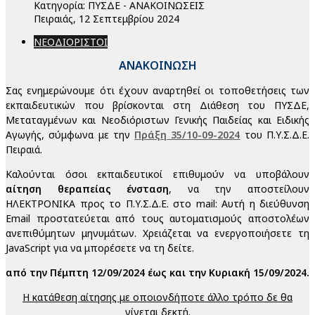
Κατηγορία:
ΠΥΣΔΕ - ΑΝΑΚΟΙΝΩΣΕΙΣ
Πειραιάς, 12 Σεπτεμβρίου 2024
ΝΕΟΔΙΟΡΙΣΤΟΙ
ΑΝΑΚΟΙΝΩΣΗ
Σας ενημερώνουμε ότι έχουν αναρτηθεί οι τοποθετήσεις των
εκπαιδευτικών που βρίσκονται στη Διάθεση του ΠΥΣΔΕ,
Μεταταγμένων και Νεοδιόριστων Γενικής Παιδείας και Ειδικής
Αγωγής, σύμφωνα με την
Πράξη 35/10-09-2024
του Π.Υ.Σ.Δ.Ε.
Πειραιά.
Καλούνται όσοι εκπαιδευτικοί επιθυμούν να υποβάλoυν
αίτηση θεραπείας ένσταση
, να την αποστείλουν
ΗΛΕΚΤΡΟΝΙΚΑ προς το Π.Υ.Σ.Δ.Ε. στο mail:
Αυτή η διεύθυνση
Email προστατεύεται από τους αυτοματισμούς αποστολέων
ανεπιθύμητων μηνυμάτων. Χρειάζεται να ενεργοποιήσετε τη
JavaScript για να μπορέσετε να τη δείτε.
από την Πέμπτη 12/09/2024 έως και την Κυριακή 15/09/2024.
Η κατάθεση αίτησης με οποιονδήποτε άλλο τρόπο δε θα
γίνεται δεκτή.