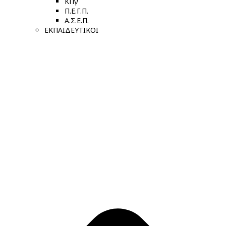
ΚΠγ
Π.Ε.Γ.Π.
Α.Σ.Ε.Π.
ΕΚΠΑΙΔΕΥΤΙΚΟΙ