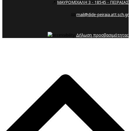
📍
ΜΑΥΡΟΜΙΧΑΛΗ 3 - 18545 - ΠΕΙΡΑΙΑΣ
📧
mail@dide-peiraia.att.sch.gr
Δήλωση προσβασιμότητας