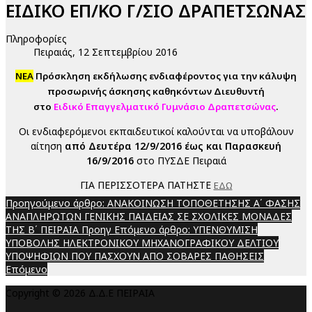
ΕΙΔΙΚΟ ΕΠ/ΚΟ Γ/ΣΙΟ ΔΡΑΠΕΤΣΩΝΑΣ
Πληροφορίες
Πειραιάς, 12 Σεπτεμβρίου 2016
ΝΕΑ
Πρόσκληση εκδήλωσης ενδιαφέροντος για την κάλυψη
προσωρινής άσκησης καθηκόντων Διευθυντή
στο
Ειδικό Επαγγελματικό Γυμνάσιο Δραπετσώνας
.
Οι ενδιαφερόμενοι εκπαιδευτικοί καλούνται να υποβάλουν
αίτηση
από Δευτέρα 12/9/2016 έως και Παρασκευή
16/9/2016
στο ΠΥΣΔΕ Πειραιά
ΓΙΑ ΠΕΡΙΣΣΟΤΕΡΑ ΠΑΤΗΣΤΕ
ΕΔΩ
Προηγούμενο άρθρο: ΑΝΑΚΟΙΝΩΣΗ ΤΟΠΟΘΕΤΗΣΗΣ Α΄ ΦΑΣΗΣ
ΑΝΑΠΛΗΡΩΤΩΝ ΓΕΝΙΚΗΣ ΠΑΙΔΕΙΑΣ ΣΕ ΣΧΟΛΙΚΕΣ ΜΟΝΑΔΕΣ
ΤΗΣ Β΄ ΠΕΙΡΑΙΑ
Προηγ
Επόμενο άρθρο: ΥΠΕΝΘΥΜΙΣΗ
ΥΠΟΒΟΛΗΣ ΗΛΕΚΤΡΟΝΙΚΟΥ ΜΗΧΑΝΟΓΡΑΦΙΚΟΥ ΔΕΛΤΙΟΥ
ΥΠΟΨΗΦΙΩΝ ΠΟΥ ΠΑΣΧΟΥΝ ΑΠΟ ΣΟΒΑΡΕΣ ΠΑΘΗΣΕΙΣ
Επόμενο
Copyright © 2026 Δ.Δ.Ε ΠΕΙΡΑΙΑ