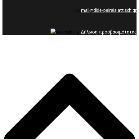
📧
mail@dide-peiraia.att.sch.gr
Δήλωση προσβασιμότητας