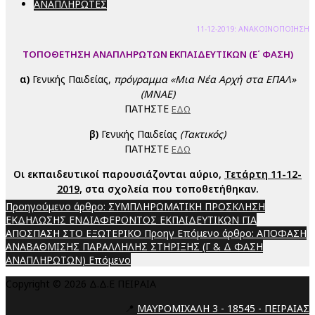
ΑΝΑΠΛΗΡΩΤΕΣ
11-12-2019: ΑΝΑΚΟΙΝΟΠΟΙΗΣΗ
ΤΟΠΟΘΕΤΗΣΗ ΑΝΑΠΛΗΡΩΤΩΝ ΕΚΠΑΙΔΕΥΤΙΚΩΝ (Ε΄ ΦΑΣΗ)
α)
Γενικής Παιδείας,
πρόγραμμα «Μια Νέα Αρχή στα ΕΠΑΛ»
(ΜΝΑΕ)
ΠΑΤΗΣΤΕ
ΕΔΩ
β)
Γενικής Παιδείας
(Τακτικός)
ΠΑΤΗΣΤΕ
ΕΔΩ
Οι εκπαιδευτικοί παρουσιάζονται αύριο,
Τετάρτη 11-12-
2019
, στα σχολεία που τοποθετήθηκαν.
Προηγούμενο άρθρο: ΣΥΜΠΛΗΡΩΜΑΤΙΚΗ ΠΡΟΣΚΛΗΣΗ
ΕΚΔΗΛΩΣΗΣ ΕΝΔΙΑΦΕΡΟΝΤΟΣ ΕΚΠΑΙΔΕΥΤΙΚΩΝ ΓΙΑ
ΑΠΟΣΠΑΣΗ ΣΤΟ ΕΞΩΤΕΡΙΚΟ
Προηγ
Επόμενο άρθρο: ΑΠΟΦΑΣΗ
ΑΝΑΒΑΘΜΙΣΗΣ ΠΑΡΑΛΛΗΛΗΣ ΣΤΗΡΙΞΗΣ (Γ & Δ ΦΑΣΗ
ΑΝΑΠΛΗΡΩΤΩΝ)
Επόμενο
Copyright © 2026 Δ.Δ.Ε ΠΕΙΡΑΙΑ
📍
ΜΑΥΡΟΜΙΧΑΛΗ 3 - 18545 - ΠΕΙΡΑΙΑΣ