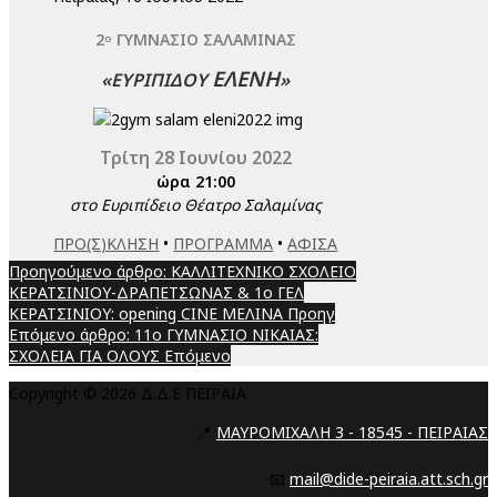
2
ΓΥΜΝΑΣΙΟ ΣΑΛΑΜΙΝΑΣ
ο
ΕΛΕΝΗ
«ΕΥΡΙΠΙΔΟΥ
»
Τρίτη 28 Ιουνίου 2022
ώρα 21:00
στο Ευριπίδειο Θέατρο Σαλαμίνας
ΠΡΟ(Σ)ΚΛΗΣΗ
•
ΠΡΟΓΡΑΜΜΑ
•
ΑΦΙΣΑ
Προηγούμενο άρθρο: ΚΑΛΛΙΤΕΧΝΙΚΟ ΣΧΟΛΕΙΟ
ΚΕΡΑΤΣΙΝΙΟΥ-ΔΡΑΠΕΤΣΩΝΑΣ & 1ο ΓΕΛ
ΚΕΡΑΤΣΙΝΙΟΥ: opening CINE ΜΕΛΙΝΑ
Προηγ
Επόμενο άρθρο: 11ο ΓΥΜΝΑΣΙΟ ΝΙΚΑΙΑΣ:
ΣΧΟΛΕΙΑ ΓΙΑ ΟΛΟΥΣ
Επόμενο
Copyright © 2026 Δ.Δ.Ε ΠΕΙΡΑΙΑ
📍
ΜΑΥΡΟΜΙΧΑΛΗ 3 - 18545 - ΠΕΙΡΑΙΑΣ
📧
mail@dide-peiraia.att.sch.gr