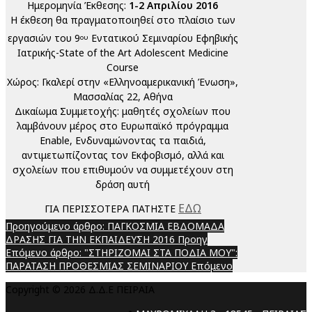
Ημερομηνία Έκθεσης:
1-2 Απριλίου 2016
Η έκθεση θα πραγματοποιηθεί στο πλαίσιο των
εργασιών του 9
Εντατικού Σεμιναρίου Εφηβικής
ου
Ιατρικής-State of the Art Adolescent Medicine
Course
Χώρος: Γκαλερί στην «Ελληνοαμερικανική Ένωση»,
Μασσαλίας 22, Αθήνα
Δικαίωμα Συμμετοχής: μαθητές σχολείων που
λαμβάνουν μέρος στο Eυρωπαϊκό πρόγραμμα
Enable, Ενδυναμώνοντας τα παιδιά,
αντιμετωπίζοντας τον Εκφοβισμό, αλλά και
σχολείων που επιθυμούν να συμμετέχουν στη
δράση αυτή
ΕΔΩ
ΓΙΑ ΠΕΡΙΣΣΟΤΕΡΑ ΠΑΤΗΣΤΕ
Προηγούμενο άρθρο: ΠΑΓΚΟΣΜΙΑ ΕΒΔΟΜΑΔΑ
ΔΡΑΣΗΣ ΓΙΑ ΤΗΝ ΕΚΠΑΙΔΕΥΣΗ 2016
Προηγ
Επόμενο άρθρο: "ΣΤΗΡΙΖΟΜΑΙ ΣΤΑ ΠΟΔΙΑ ΜΟΥ":
ΠΑΡΑΤΑΣΗ ΠΡΟΘΕΣΜΙΑΣ ΣΕΜΙΝΑΡΙΟΥ
Επόμενο
Copyright © 2026 Δ.Δ.Ε ΠΕΙΡΑΙΑ