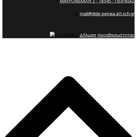
📍
ΜΑΥΡΟΜΙΧΑΛΗ 3 - 18545 - ΠΕΙΡΑΙΑΣ
📧
mail@dide-peiraia.att.sch.gr
Δήλωση προσβασιμότητας