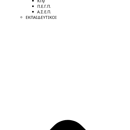
ΚΠγ
Π.Ε.Γ.Π.
Α.Σ.Ε.Π.
ΕΚΠΑΙΔΕΥΤΙΚΟΙ