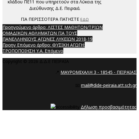
κλάδου ΠΕ11 που υπηρετούν στα Λύκεια της
Διεύθυνσης Δ.Ε. Πειραιά.
ΓΙΑ ΠΕΡΙΣΣΟΤΕΡΑ ΠΑΤΗΣΤΕ
ΕΔΩ
Προηγούμενο άρθρο: ΛΙΣΤΕΣ ΜΑΘΗΤΩΝ/ΤΡΙΩΝ
ΟΜΑΔΙΚΩΝ ΑΘΛΗΜΑΤΩΝ ΓΙΑ ΤΟΥΣ
ΠΑΝΕΛΛΗΝΙΟΥΣ ΑΓΩΝΕΣ ΛΥΚΕΙΩΝ 2018-19
Προηγ
Επόμενο άρθρο: ΦΥΣΙΚΗ ΑΓΩΓΗ:
ΤΡΟΠΟΠΟΙΗΣΗ Υ.Α.
Επόμενο
Copyright © 2026 Δ.Δ.Ε ΠΕΙΡΑΙΑ
📍
ΜΑΥΡΟΜΙΧΑΛΗ 3 - 18545 - ΠΕΙΡΑΙΑΣ
📧
mail@dide-peiraia.att.sch.gr
Δήλωση προσβασιμότητας