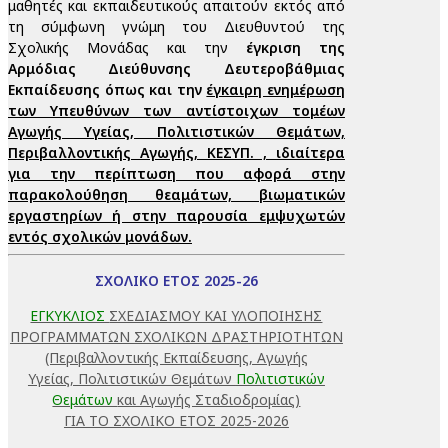
μαθητές και εκπαιδευτικούς απαιτούν εκτός από
τη σύμφωνη γνώμη του Διευθυντού της
Σχολικής Μονάδας και την
έγκριση της
Αρμόδιας Διεύθυνσης Δευτεροβάθμιας
Εκπαίδευσης όπως και την
έγκαιρη ενημέρωση
των Υπευθύνων των αντίστοιχων τομέων
Αγωγής Υγείας, Πολιτιστικών Θεμάτων,
Περιβαλλοντικής Αγωγής, ΚΕΣΥΠ. , ιδιαίτερα
για την περίπτωση που αφορά στην
παρακολούθηση θεαμάτων, βιωματικών
εργαστηρίων ή στην παρουσία εμψυχωτών
εντός σχολικών μονάδων.
ΣΧΟΛΙΚΟ ΕΤΟΣ 2025-26
ΕΓΚΥΚΛΙΟΣ
ΣΧΕΔΙΑΣΜΟΥ ΚΑΙ ΥΛΟΠΟΙΗΣΗΣ
ΠΡΟΓΡΑΜΜΑΤΩΝ ΣΧΟΛΙΚΩΝ ΔΡΑΣΤΗΡΙΟΤΗΤΩΝ
(Περιβαλλοντικής Εκπαίδευσης, Αγωγής
Υγείας, Πολιτιστικών Θεμάτων
Πολιτιστικών
Θεμάτων
και Αγωγής Σταδιοδρομίας)
ΓΙΑ ΤΟ ΣΧΟΛΙΚΟ ΕΤΟΣ 2025-2026