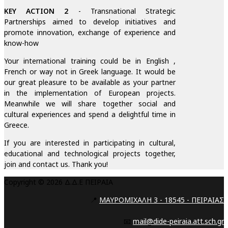
KEY ACTION 2
- Transnational Strategic
Partnerships aimed to develop initiatives and
promote innovation, exchange of experience and
know-how
Your international training could be in English ,
French or way not in Greek language. It would be
our great pleasure to be available as your partner
in the implementation of European projects.
Meanwhile we will share together social and
cultural experiences and spend a delightful time in
Greece.
If you are interested in participating in cultural,
educational and technological projects together,
join and contact us. Thank you!
Copyright © 2026 Δ.Δ.Ε ΠΕΙΡΑΙΑ
📍
ΜΑΥΡΟΜΙΧΑΛΗ 3 - 18545 - ΠΕΙΡΑΙΑΣ
📧
mail@dide-peiraia.att.sch.gr