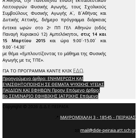
Α΄Αθήνας την Πανελλήνια Ένωση Εκπαιδευτικών
Λειτουργών Φυσικής Αγωγής, τους Σχολικούς
Συμβούλους Φυσικής Αγωγής Α΄, Β΄Αθήνας και
Δυτικής Αττικής, διήμερο πρόγραμμα διάρκειας
έντεκα ωρών στο 2
ΠΠ ΓΕΛ Αθηνών (οδός
ο
Παναγή Κυριακού 12) Αμπελόκηποι,
στις 14 και
15 Μαρτίου 2015
και ώρα 9.00΄-15.00΄ και
9.00΄-14.30΄
με θέμα «Εμπλουτίζοντας το μάθημα της Φυσικής
Αγωγής με τις ΤΠΕ».
ΕΔΩ
ΓΙΑ ΤΟ ΠΡΟΓΡΑΜΜΑ ΚΑΝΤΕ ΚΛΙΚ
.
Προηγούμενο άρθρο: ΕΝΗΜΕΡΩΣΗ ΚΑΙ
ΕΥΑΙΣΘΗΤΟΠΟΙΗΣΗ ΣΕ ΘΕΜΑΤΑ ΨΥΧΙΚΗΣ ΥΓΕΙΑΣ
ΠΑΙΔΙΩΝ ΚΑΙ ΕΦΗΒΩΝ
Προηγ
Επόμενο άρθρο:
8ο ΣΕΜΙΝΑΡΙΟ ΕΦΗΒΙΚΗΣ ΙΑΤΡΙΚΗΣ
Επόμενο
Copyright © 2026 Δ.Δ.Ε ΠΕΙΡΑΙΑ
📍
ΜΑΥΡΟΜΙΧΑΛΗ 3 - 18545 - ΠΕΙΡΑΙΑΣ
📧
mail@dide-peiraia.att.sch.gr