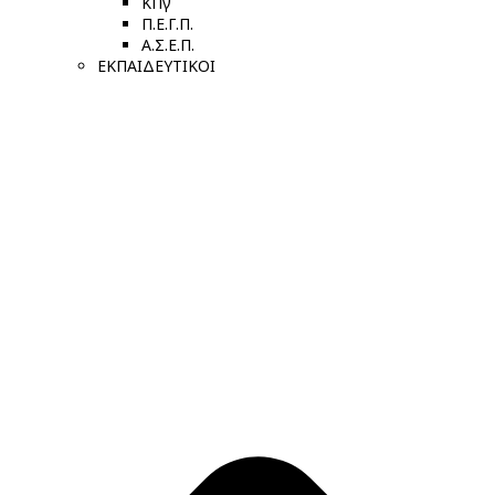
ΚΠγ
Π.Ε.Γ.Π.
Α.Σ.Ε.Π.
ΕΚΠΑΙΔΕΥΤΙΚΟΙ