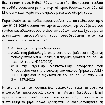
δεν έχουν προωθηθεί λόγω κατοχής διακριτού τίτλου
σπουδών
σύμφωνα με την περ. α) προωθούνται κατά δύο (2)
Μ.Κ. στην κατηγορία που ανήκουν μετά από αίτησή τους.
Παρακαλούνται οι ενδιαφερόμενοι/νες
να καταθέσουν πριν
την 01.01.2026 αίτηση
για την αναγνώριση της συνάφειας του
ενιαίου και αδιάσπαστου τίτλου σπουδών που κατέχουν με το
αντικείμενο απασχόλησής τους
συνοδευόμενη από τα
παρακάτω δικαιολογητικά
:
Αντίγραφο πτυχίου διορισμού
Αναλυτική βαθμολογία στην οποία να φαίνεται η εξάμηνη
τουλάχιστον διπλωματική ή πτυχιακή εργασία (άρθρου 78
παρ. 1.β του ν. 4957/2022)
ΦΕΚ της σχετικής διαπιστωτικής απόφασης του
Υπουργείου για την υπαγωγή του οικείου Τμήματος Α.Ε.Ι /
Τ.Ε.Ι . Σύμφωνα με τις διατάξεις του άρθρου 78 παρ. 2 και
3 ν. 4957/2022).
Η αίτηση με τα συνημμένα δικαιολογητικά μπορεί να
αποσταλεί ηλεκτρονικά στο email:
Αυτή η διεύθυνση Email
προστατεύεται από τους αυτοματισμούς αποστολέων
ανεπιθύμητων μηνυμάτων. Χρειάζεται να ενεργοποιήσετε τη