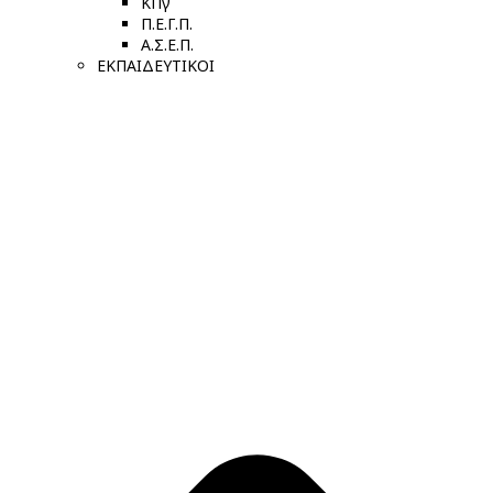
ΚΠγ
Π.Ε.Γ.Π.
Α.Σ.Ε.Π.
ΕΚΠΑΙΔΕΥΤΙΚΟΙ