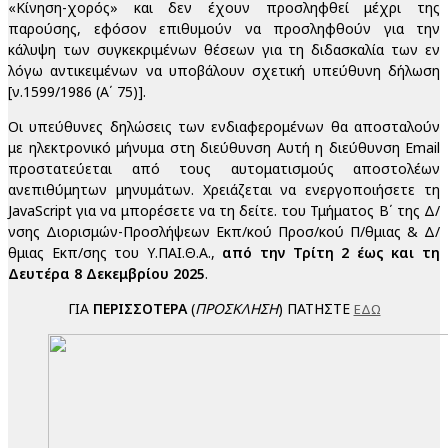
«Κίνηση-χορός» και δεν έχουν προσληφθεί μέχρι της
παρούσης, εφόσον επιθυμούν να προσληφθούν για την
κάλυψη των συγκεκριμένων θέσεων για τη διδασκαλία των εν
λόγω αντικειμένων να υποβάλουν σχετική υπεύθυνη δήλωση
[ν.1599/1986 (Α΄ 75)].
Οι υπεύθυνες δηλώσεις των ενδιαφερομένων θα αποσταλούν
με ηλεκτρονικό μήνυμα στη διεύθυνση
Αυτή η διεύθυνση Email
προστατεύεται από τους αυτοματισμούς αποστολέων
ανεπιθύμητων μηνυμάτων. Χρειάζεται να ενεργοποιήσετε τη
JavaScript για να μπορέσετε να τη δείτε.
του Τμήματος Β΄ της Δ/
νσης Διορισμών-Προσλήψεων Εκπ/κού Προσ/κού Π/θμιας & Δ/
θμιας Εκπ/σης του Υ.ΠΑΙ.Θ.Α.,
από την Τρίτη 2 έως και τη
Δευτέρα 8 Δεκεμβρίου 2025
.
ΓΙΑ
ΠΕΡΙΣΣΟΤΕΡΑ
(
ΠΡΟΣΚΛΗΣΗ
) ΠΑΤΗΣΤΕ
ΕΔΩ