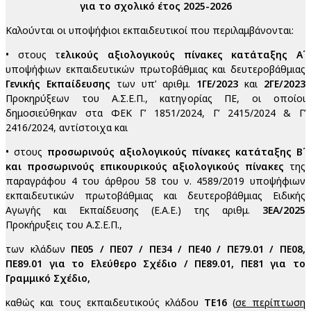
για το σχολικό έτος 2025-2026
Καλούνται οι υποψήφιοι εκπαιδευτικοί που περιλαμβάνονται:
• στους τ
ελικούς αξιολογικούς πίνακες κατάταξης Α΄
υποψήφιων εκπαιδευτικών πρωτοβάθμιας και δευτεροβάθμιας
Γενικής Εκπαίδευσης
των υπ’ αριθμ.
1ΓΕ/2023
και
2ΓΕ/2023
Προκηρύξεων του Α.Σ.Ε.Π., κατηγορίας ΠΕ, οι οποίοι
δημοσιεύθηκαν στα ΦΕΚ Γ’ 1851/2024, Γ’ 2415/2024 & Γ’
2416/2024, αντίστοιχα και
• στους
προσωρινούς αξιολογικούς πίνακες κατάταξης Β΄
και προσωρινούς επικουρικούς αξιολογικούς πίνακες
της
παραγράφου 4 του άρθρου 58 του ν. 4589/2019 υποψήφιων
εκπαιδευτικών πρωτοβάθμιας και δευτεροβάθμιας Ειδικής
Αγωγής και Εκπαίδευσης (Ε.Α.Ε.) της αριθμ.
3ΕΑ/2025
Προκήρυξεις του Α.Σ.Ε.Π.,
των κλάδων
ΠΕ05 / ΠΕ07 / ΠΕ34 / ΠΕ40 / ΠΕ79.01 / ΠΕ08,
ΠΕ89.01 για το Ελεύθερο Σχέδιο / ΠΕ89.01, ΠΕ81 για το
Γραμμικό Σχέδιο,
καθώς και τους εκπαιδευτικούς κλάδου
ΤΕ16
(
σε περίπτωση