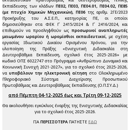
Εκπαίδευσης των κλάδων
ΠΕ02, ΠΕ03, ΠΕ04.01, ΠΕ04.02, ΠΕ85
(με πτυχίο Χημικών Μηχανικών), ΠΕ06
της αριθμ. 2ΓΕ/2023
Προκήρυξης του Α.Σ.Ε.Π., κατηγορίας ΠΕ, οι οποίοι
δημοσιεύθηκαν στα ΦΕΚ Γ΄ 2415/2024 & Γ΄ 2416/2024, και
επιθυμούν να προσληφθούν ως
προσωρινοί αναπληρωτές
μειωμένου ωραρίου ή ωρομίσθιοι εκπαιδευτικοί
, με σχέση
εργασίας Ιδιωτικού Δικαίου Ορισμένου Χρόνου, για την
υλοποίηση της Πράξης «Ενισχυτική Διδασκαλία στη
Δευτεροβάθμια Εκπαίδευση, σχολικό έτος 2025-2026» με
κωδικό ΟΠΣ 6022747 στο Πρόγραμμα «Ανθρώπινο Δυναμικό και
Κοινωνική Συνοχή 2021-2027», για το σχολικό έτος 2025-2026,
να
υποβάλουν την ηλεκτρονική αίτηση
στο Ολοκληρωμένο
Πληροφοριακό Σύστημα Διαχείρισης Προσωπικού
Πρωτοβάθμιας και Δευτεροβάθμιας Εκπαίδευσης (Ο.Π.ΣΥ.Δ.)
από Πέμπτη 04-12-2025 έως και Τρίτη 09-12-2025
Θα ακολουθήσει εγκύκλιος έναρξης της Ενισχυτικής Διδασκαλίας
για το σχολικό έτος 2025-2026.
ΓΙΑ
ΠΕΡΙΣΣΟΤΕΡΑ
ΠΑΤΗΣΤΕ
ΕΔΩ