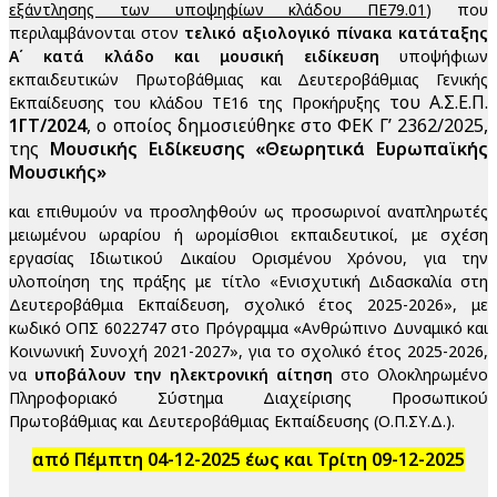
εξάντλησης των υποψηφίων κλάδου ΠΕ79.01
) που
περιλαμβάνονται στον
τελικό αξιολογικό πίνακα κατάταξης
Α΄ κατά κλάδο και μουσική ειδίκευση
υποψήφιων
εκπαιδευτικών Πρωτοβάθμιας και Δευτεροβάθμιας Γενικής
του Α.Σ.Ε.Π.
Εκπαίδευσης του κλάδου ΤΕ16 της Προκήρυξης
1ΓΤ/2024
,
ο οποίος δημοσιεύθηκε στο ΦΕΚ Γ’ 2362/2025,
της
Μουσικής Ειδίκευσης «Θεωρητικά Ευρωπαϊκής
Μουσικής»
και επιθυμούν να προσληφθούν ως προσωρινοί αναπληρωτές
μειωμένου ωραρίου ή ωρομίσθιοι εκπαιδευτικοί, με σχέση
εργασίας Ιδιωτικού Δικαίου Ορισμένου Χρόνου, για την
υλοποίηση της πράξης με τίτλο «Ενισχυτική Διδασκαλία στη
Δευτεροβάθμια Εκπαίδευση, σχολικό έτος 2025-2026», με
κωδικό ΟΠΣ 6022747 στο Πρόγραμμα «Ανθρώπινο Δυναμικό και
Κοινωνική Συνοχή 2021-2027», για το σχολικό έτος 2025-2026,
να
υποβάλουν την ηλεκτρονική αίτηση
στο Ολοκληρωμένο
Πληροφοριακό Σύστημα Διαχείρισης Προσωπικού
Πρωτοβάθμιας και Δευτεροβάθμιας Εκπαίδευσης (Ο.Π.ΣΥ.Δ.).
από Πέμπτη 04-12-2025 έως και Τρίτη 09-12-2025