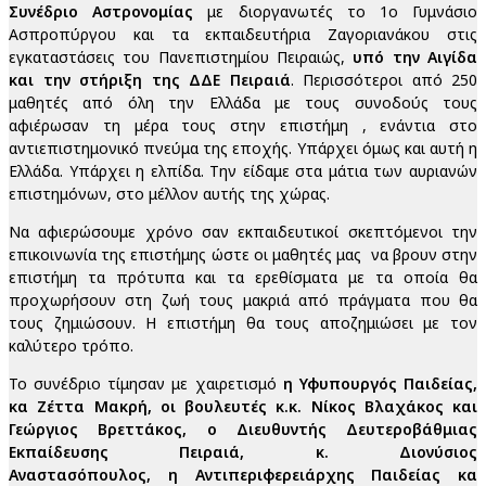
Συνέδριο Αστρονομίας
με διοργανωτές το 1ο Γυμνάσιο
Ασπροπύργου και τα εκπαιδευτήρια Ζαγοριανάκου στις
εγκαταστάσεις του Πανεπιστημίου Πειραιώς,
υπό την Αιγίδα
και την στήριξη της ΔΔΕ Πειραιά
. Περισσότεροι από 250
μαθητές από όλη την Ελλάδα με τους συνοδούς τους
αφιέρωσαν τη μέρα τους στην επιστήμη , ενάντια στο
αντιεπιστημονικό πνεύμα της εποχής. Υπάρχει όμως και αυτή η
Ελλάδα. Υπάρχει η ελπίδα. Την είδαμε στα μάτια των αυριανών
επιστημόνων, στο μέλλον αυτής της χώρας.
Να αφιερώσουμε χρόνο σαν εκπαιδευτικοί σκεπτόμενοι την
επικοινωνία της επιστήμης ώστε οι μαθητές μας να βρουν στην
επιστήμη τα πρότυπα και τα ερεθίσματα με τα οποία θα
προχωρήσουν στη ζωή τους μακριά από πράγματα που θα
τους ζημιώσουν. Η επιστήμη θα τους αποζημιώσει με τον
καλύτερο τρόπο.
Το συνέδριο τίμησαν με χαιρετισμό
η Υφυπουργός Παιδείας,
κα Ζέττα Μακρή, οι βουλευτές κ.κ. Νίκος Βλαχάκος και
Γεώργιος Βρεττάκος, ο Διευθυντής Δευτεροβάθμιας
Εκπαίδευσης Πειραιά, κ. Διονύσιος
Αναστασόπουλος, η Αντιπεριφερειάρχης Παιδείας κα