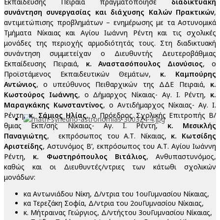
Εκπαίδευσης Πειραιά πραγματοποίησε
διαδικτυακή
συνάντηση συνεργασίας και διάχυσης Καλών Πρακτικών
,
αντιμετώπισης προβλημάτων – ενημέρωσης με τα Αστυνομικά
Τμήματα Νίκαιας και Αγίου Ιωάννη Ρέντη και τις σχολικές
μονάδες της περιοχής αρμοδιότητάς τους. Στη διαδικτυακή
συνάντηση συμμετείχαν ο Διευθυντής Δευτεροβάθμιας
Εκπαίδευσης Πειραιά,
κ. Αναστασόπουλος Διονύσιος
, ο
Προϊστάμενος Εκπαιδευτικών Θεμάτων,
κ. Καμπούρης
Αντώνιος
, ο υπεύθυνος Πειθαρχικών της ΔΔΕ Πειραιά,
κ.
Κωστούρος Ιωάννης
, ο Δήμαρχος Νίκαιας- Αγ. Ι. Ρέντη,
κ.
Μαραγκάκης Κωνσταντίνος
, ο Αντιδήμαρχος Νίκαιας- Αγ. Ι.
Ρέντη,
κ. Σάμιος Ηλίας
, ο Πρόεδρος Σχολικής Επιτροπής Β/
θμιας Εκπ/σης Νίκαιας- Αγ. Ι. Ρέντη,
κ. Μεσικλής
Παναγιώτης
, εκπρόσωπος του Α.Τ. Νίκαιας,
κ. Κωτσίδης
Αριστείδης
, Αστυνόμος Β’, εκπρόσωπος του Α.Τ. Αγίου Ιωάννη
Ρέντη,
κ. Φωστηρόπουλος Βιτάλιος
, Ανθυπαστυνόμος,
καθώς και οι Διευθυντές/ντριες των κάτωθι σχολικών
μονάδων:
κα Αντωνιάδου Νίκη, Δ/ντρια του 1ουΓυμνασίου Νίκαιας,
κα Τερεζάκη Σοφία, Δ/ντρια του 2ουΓυμνασίου Νίκαιας,
κ. Μήτραινας Γεώργιος, Δ/ντήςτου 3ουΓυμνασίου Νίκαιας,