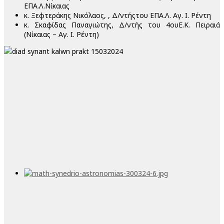
ΕΠΑ.Λ.Νίκαιας
κ. Ξεφτεράκης Νικόλαος, , Δ/ντήςτου ΕΠΑ.Λ. Αγ. Ι. Ρέντη
κ. Σκαφίδας Παναγιώτης, Δ/ντής του 4ουΕ.Κ. Πειραιά
(Νίκαιας – Αγ. Ι. Ρέντη)