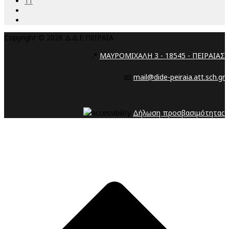
11
Copyright © 2026 Δ.Δ.Ε ΠΕΙΡΑΙΑ
📍
ΜΑΥΡΟΜΙΧΑΛΗ 3 - 18545 - ΠΕΙΡΑΙΑΣ
📧
mail@dide-peiraia.att.sch.gr
Δήλωση προσβασιμότητας